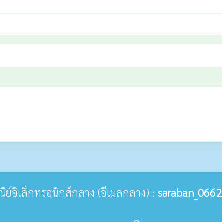
ษณีย์อิเล็กทรอนิกส์กลาง (อีเมลกลาง) :
saraban_0662