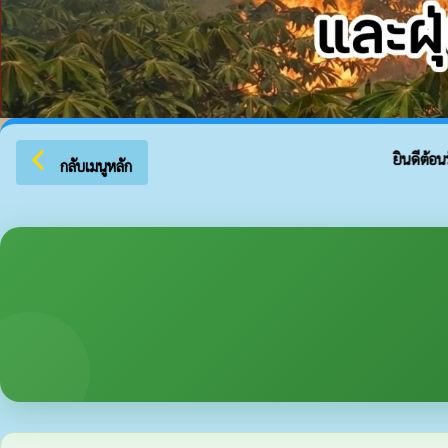
arrow_back_ios
ยินดีต้อนรับสู
กลับเมนูหลัก