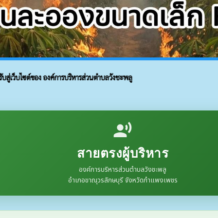
่เว็บไซต์ของ องค์การบริหารส่วนตำบลวังชะพลู
record_voice_over
สายตรงผู้บริหาร
องค์การบริหารส่วนตำบลวังชะพลู
อำเภอขาณุวรลักษบุรี จังหวัดกำแพงเพชร