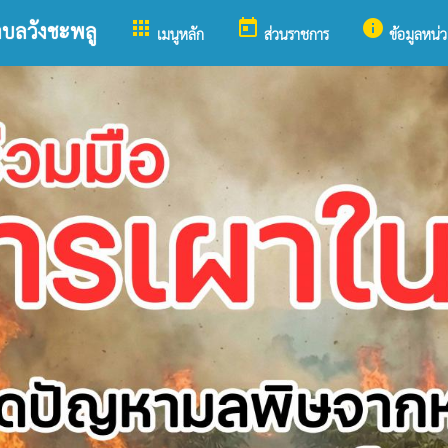
apps
today
info
ำบลวังชะพลู
เมนูหลัก
ส่วนราชการ
ข้อมูลหน่