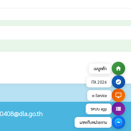
home
เมนูหลัก
verified
ITA 2026
desktop_windows
e-Service
view_list
ระบบ egp
0408@dla.go.th
แชทกับหน่วยงาน