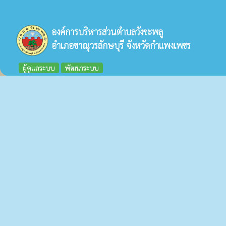
องค์การบริหารส่วนตำบลวังชะพลู
อำเภอขาณุวรลักษบุรี จังหวัดกำแพงเพชร
ผู้ดูแลระบบ
พัฒนาระบบ