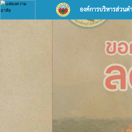
องค์การบริหารส่วนต